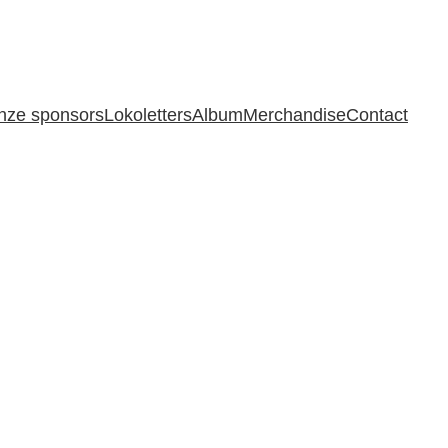
nze sponsors
Lokoletters
Album
Merchandise
Contact