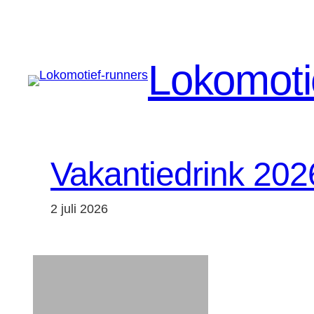
Spring
naar
de
Lokomoti
inhoud
Vakantiedrink 202
2 juli 2026