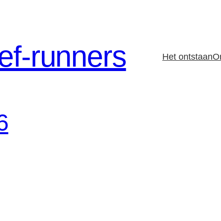
ef-runners
Het ontstaan
O
6